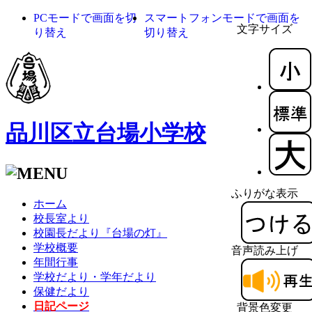
PCモードで画面を切
スマートフォンモードで画面を
文字サイズ
り替え
切り替え
品川区立台場小学校
ふりがな表示
ホーム
校長室より
校園長だより『台場の灯』
学校概要
音声読み上げ
年間行事
学校だより・学年だより
保健だより
日記ページ
背景色変更