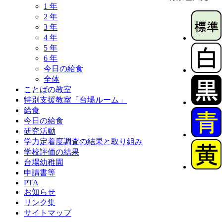
1 年
2 年
3 年
4 年
5 年
6 年
今日の給食
全体
ことばの教室
特別支援教室「台場ルーム」
給食
今日の給食
研究活動
学力定着度調査の結果と取り組み
学校評価の結果
台場幼稚園
申請書等
PTA
お知らせ
リンク集
サイトマップ