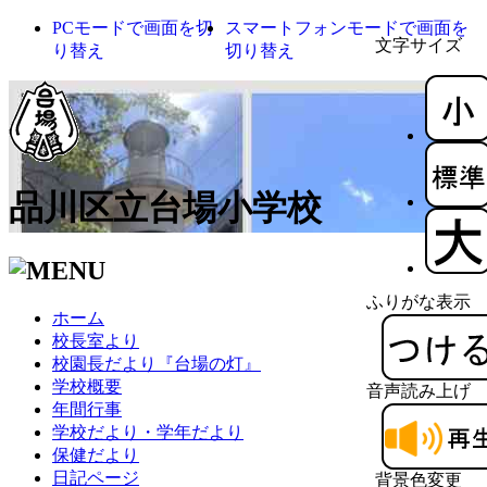
PCモードで画面を切
スマートフォンモードで画面を
文字サイズ
り替え
切り替え
品川区立台場小学校
ふりがな表示
ホーム
校長室より
校園長だより『台場の灯』
学校概要
音声読み上げ
年間行事
学校だより・学年だより
保健だより
日記ページ
背景色変更