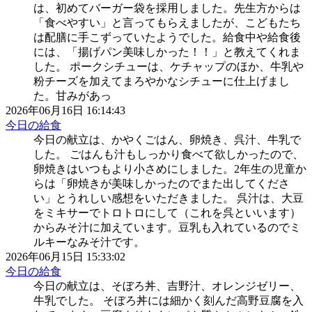
は、初めてバーガー袋を採用しました。先生方からは
「食べやすい」と言ってもらえましたが、こどもたち
は配膳に手こずっていたようでした。給食中や給食後
には、「揚げパン美味しかった！！」と教えてくれま
した。 ポークシチューは、ケチャップのほか、牛乳や
粉チーズを加えてまろやかなシチューに仕上げまし
た。甘みがあっ
2026年06月16日 16:14:43
今日の給食
今日の献立は、かやくごはん、卵焼き、呉汁、牛乳で
した。 ごはんも汁もしっかり食べて欲しかったので、
卵焼きはいつもより小さめにしました。2年生の児童か
らは「卵焼きが美味しかったのでまた出してくださ
い」とうれしい感想をいただきました。 呉汁は、大豆
をミキサーでトロトロにして（これを呉といいます）
からみそ汁に加えています。豆乳も入れているのでミ
ルキーなみそ汁です。
2026年06月15日 15:33:02
今日の給食
今日の献立は、そぼろ丼、吉野汁、オレンジゼリー、
牛乳でした。 そぼろ丼には細かく刻んだ高野豆腐を入