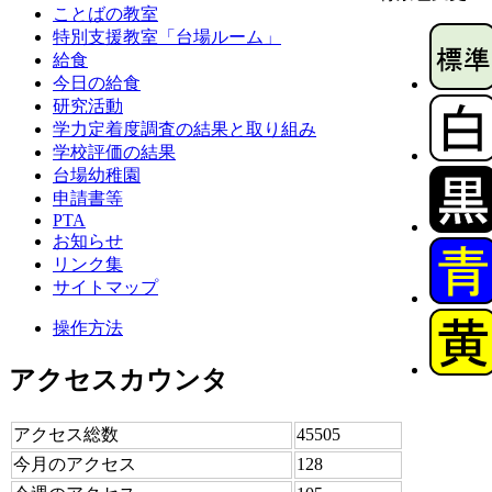
ことばの教室
特別支援教室「台場ルーム」
給食
今日の給食
研究活動
学力定着度調査の結果と取り組み
学校評価の結果
台場幼稚園
申請書等
PTA
お知らせ
リンク集
サイトマップ
操作方法
アクセスカウンタ
アクセス総数
45505
今月のアクセス
128