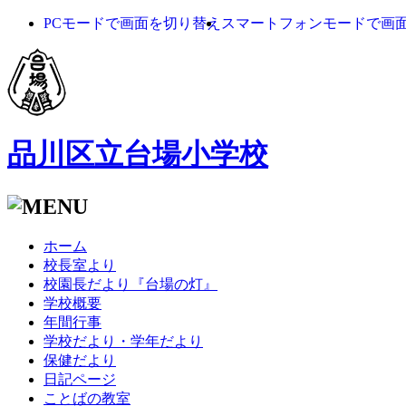
PCモードで画面を切り替え
スマートフォンモードで画
品川区立台場小学校
ホーム
校長室より
校園長だより『台場の灯』
学校概要
年間行事
学校だより・学年だより
保健だより
日記ページ
ことばの教室