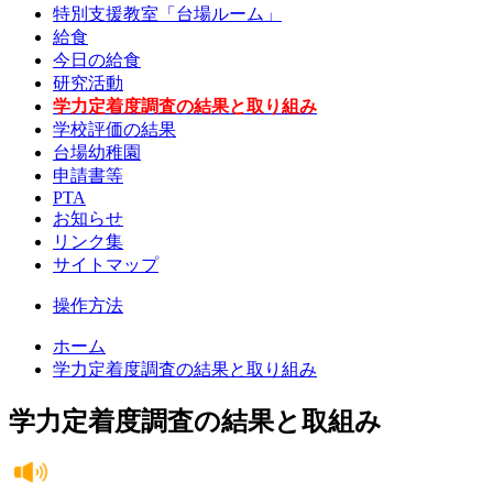
特別支援教室「台場ルーム」
給食
今日の給食
研究活動
学力定着度調査の結果と取り組み
学校評価の結果
台場幼稚園
申請書等
PTA
お知らせ
リンク集
サイトマップ
操作方法
ホーム
学力定着度調査の結果と取り組み
学力定着度調査の結果と取組み