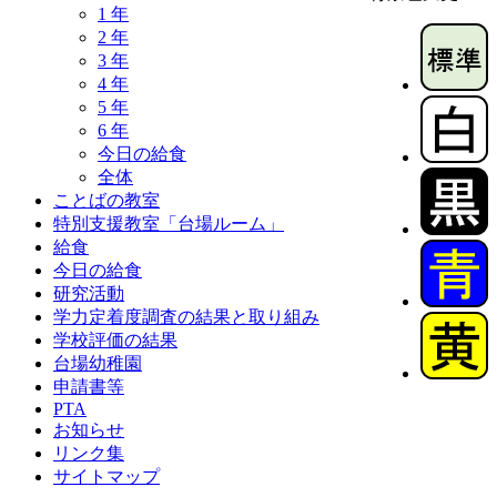
1 年
2 年
3 年
4 年
5 年
6 年
今日の給食
全体
ことばの教室
特別支援教室「台場ルーム」
給食
今日の給食
研究活動
学力定着度調査の結果と取り組み
学校評価の結果
台場幼稚園
申請書等
PTA
お知らせ
リンク集
サイトマップ