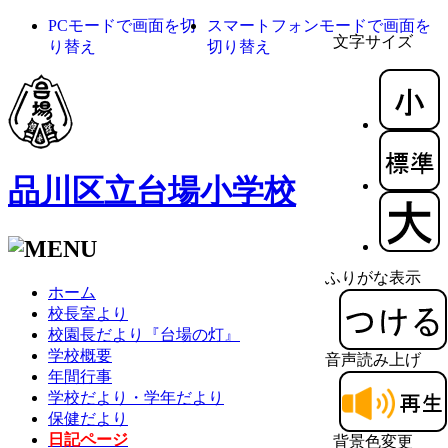
PCモードで画面を切
スマートフォンモードで画面を
文字サイズ
り替え
切り替え
品川区立台場小学校
ふりがな表示
ホーム
校長室より
校園長だより『台場の灯』
学校概要
音声読み上げ
年間行事
学校だより・学年だより
保健だより
日記ページ
背景色変更