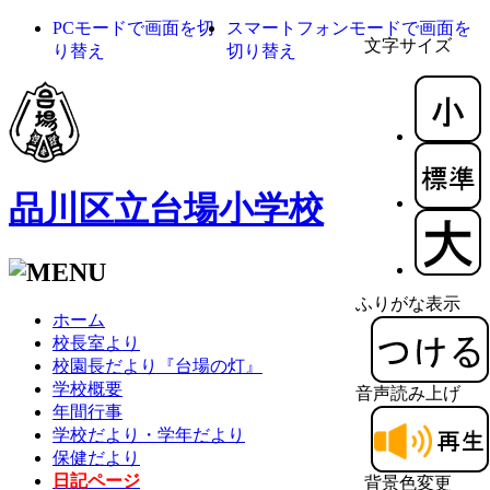
PCモードで画面を切
スマートフォンモードで画面を
文字サイズ
り替え
切り替え
品川区立台場小学校
ふりがな表示
ホーム
校長室より
校園長だより『台場の灯』
学校概要
音声読み上げ
年間行事
学校だより・学年だより
保健だより
日記ページ
背景色変更