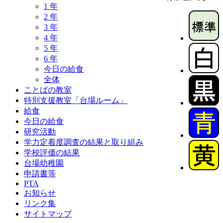
1 年
2 年
3 年
4 年
5 年
6 年
今日の給食
全体
ことばの教室
特別支援教室「台場ルーム」
給食
今日の給食
研究活動
学力定着度調査の結果と取り組み
学校評価の結果
台場幼稚園
申請書等
PTA
お知らせ
リンク集
サイトマップ