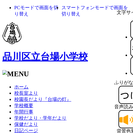
PCモードで画面を切
スマートフォンモードで画面を
文字サ
り替え
切り替え
品川区立台場小学校
ふりが
ホーム
校長室より
校園長だより『台場の灯』
学校概要
音声読
年間行事
学校だより・学年だより
保健だより
日記ページ
背景色