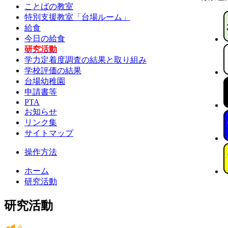
ことばの教室
特別支援教室「台場ルーム」
給食
今日の給食
研究活動
学力定着度調査の結果と取り組み
学校評価の結果
台場幼稚園
申請書等
PTA
お知らせ
リンク集
サイトマップ
操作方法
ホーム
研究活動
研究活動