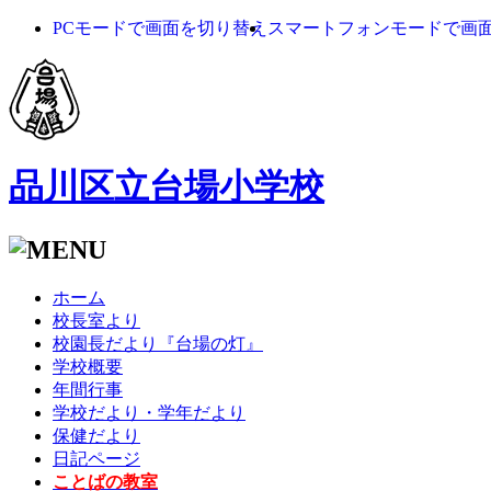
PCモードで画面を切り替え
スマートフォンモードで画
品川区立台場小学校
ホーム
校長室より
校園長だより『台場の灯』
学校概要
年間行事
学校だより・学年だより
保健だより
日記ページ
ことばの教室