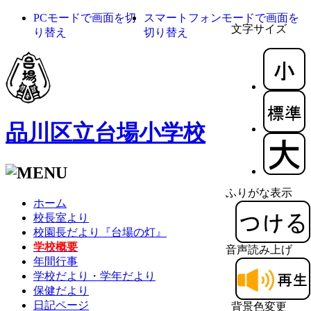
PCモードで画面を切
スマートフォンモードで画面を
文字サイズ
り替え
切り替え
品川区立台場小学校
ふりがな表示
ホーム
校長室より
校園長だより『台場の灯』
学校概要
音声読み上げ
年間行事
学校だより・学年だより
保健だより
日記ページ
背景色変更