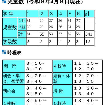
児童数（令和８年4月８日現在）
学 年
1
２
３
４
５
６
計
27
１組
31
29
27
26
31
児童数
30
29
26
26
31
28
２組
計
55
341
61
53
52
62
55
学級数
2
2
2
2
2
2
12
時程表
８：１０-
１１：３５～
開 門
４校時
８：２０
１２：２０
朝会・集
８：２５～
給食・休
１２：２０～
会、帯学習
８：４０
憩
１３：１５
８：４０～
１３：２０～
朝の会
清 掃
８：５０
１３：４０
８：５０～
１３：４０～
１校時
５校時