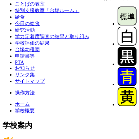
ことばの教室
特別支援教室「台場ルーム」
給食
今日の給食
研究活動
学力定着度調査の結果と取り組み
学校評価の結果
台場幼稚園
申請書等
PTA
お知らせ
リンク集
サイトマップ
操作方法
ホーム
学校概要
学校案内